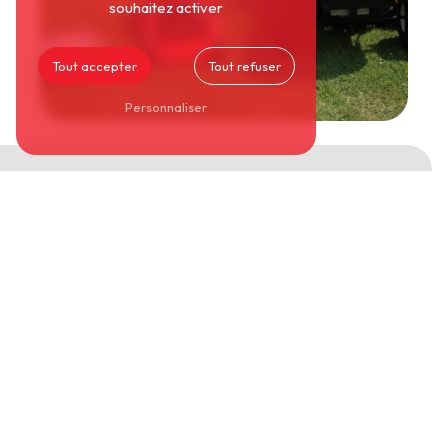
souhaitez activer
Tout accepter
Tout refuser
Personnaliser
Produits fiables pour entretien et jardinage efficace
BOUTIQUE DE MOTOCULTURE POUR
VENTE ET RÉPARATION
Affûtage du Lignon
est votre
boutique de
motoculture pour vente et réparation à
Boën-sur-Lignon
. Nous sommes le professionnel
à qui faire confiance pour toute acquisition de
matériels de motoculture
. Découvrez les
prestations et les produits de votre
boutique de
motoculture pour vente et réparation à